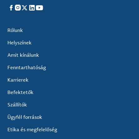
Facebook
Instagram
X
LinkedIn
YouTube
Rólunk
Helyszínek
Amit kínálunk
Fenntarthatóság
Karrierek
Befektetők
Szállítók
Ügyfél források
Etika és megfelelőség