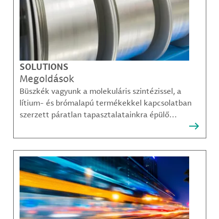
SOLUTIONS
Megoldások
Büszkék vagyunk a molekuláris szintézissel, a
lítium- és brómalapú termékekkel kapcsolatban
szerzett páratlan tapasztalatainkra épülő
megoldásainkra, amelyekkel ügyfeleink
legösszetettebb kihívásai is sikerrel leküzdhetők.