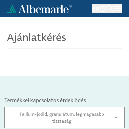
Ugrás
HU
a
tartalomra
Ajánlatkérés
Termékkel kapcsolatos érdeklődés
Tallium-jodid, granulátum, legmagasabb
tisztaság