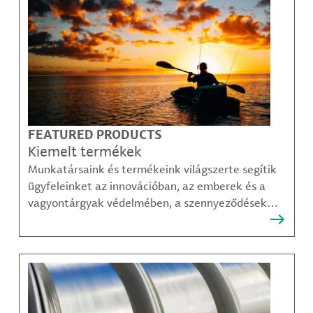
FEATURED PRODUCTS
Kiemelt termékek
Munkatársaink és termékeink világszerte segítik
ügyfeleinket az innovációban, az emberek és a
vagyontárgyak védelmében, a szennyeződések
felszámolásában, valamint a mobilitás, a
kommunikáció és a növekedés fenntarthatóbb
módjainak megteremtésében.