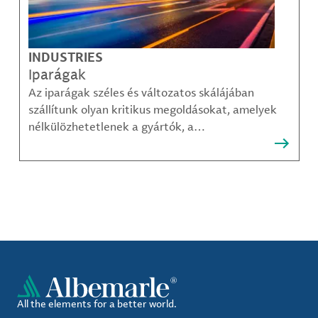
INDUSTRIES
Iparágak
Az iparágak széles és változatos skálájában
szállítunk olyan kritikus megoldásokat, amelyek
nélkülözhetetlenek a gyártók, a
közműszolgáltatók, az alkatrészgyártók, a
kompozit-anyag készítők és mások számára.
All the elements for a better world.