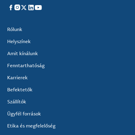
Facebook
Instagram
X
LinkedIn
YouTube
Rólunk
Helyszínek
Amit kínálunk
Fenntarthatóság
Karrierek
Befektetők
Szállítók
Ügyfél források
Etika és megfelelőség