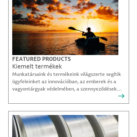
FEATURED PRODUCTS
Kiemelt termékek
Munkatársaink és termékeink világszerte segítik
ügyfeleinket az innovációban, az emberek és a
vagyontárgyak védelmében, a szennyeződések
felszámolásában, valamint a mobilitás, a
kommunikáció és a növekedés fenntarthatóbb
módjainak megteremtésében.