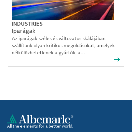
INDUSTRIES
Iparágak
Az iparágak széles és változatos skálájában
szállítunk olyan kritikus megoldásokat, amelyek
nélkülözhetetlenek a gyártók, a
közműszolgáltatók, az alkatrészgyártók, a
kompozit-anyag készítők és mások számára.
All the elements for a better world.