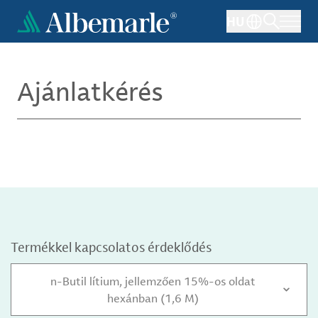
Ugrás
HU
a
tartalomra
Ajánlatkérés
Termékkel kapcsolatos érdeklődés
n-Butil lítium, jellemzően 15%-os oldat
hexánban (1,6 M)