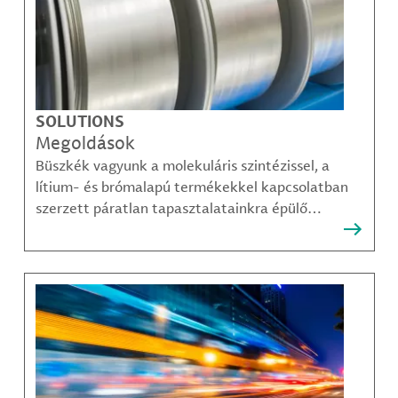
SOLUTIONS
Megoldások
Büszkék vagyunk a molekuláris szintézissel, a
lítium- és brómalapú termékekkel kapcsolatban
szerzett páratlan tapasztalatainkra épülő
megoldásainkra, amelyekkel ügyfeleink
legösszetettebb kihívásai is sikerrel leküzdhetők.