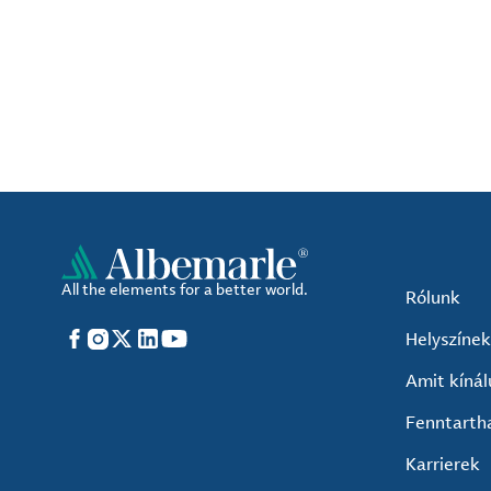
All the elements for a better world.
Rólunk
Facebook
Instagram
X
LinkedIn
YouTube
Helyszínek
Amit kíná
Fenntarth
Karrierek