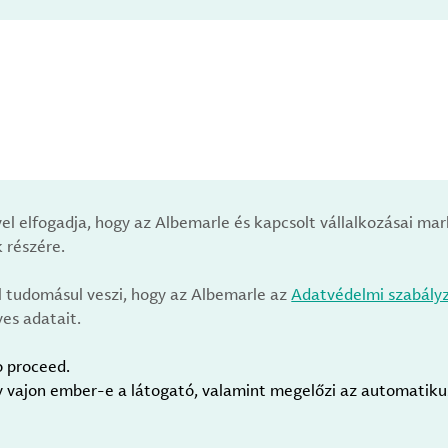
vel elfogadja, hogy az Albemarle és kapcsolt vállalkozásai m
 részére.
l tudomásul veszi, hogy az Albemarle az
Adatvédelmi szabály
es adatait.
o proceed.
gy vajon ember-e a látogató, valamint megelőzi az automatik