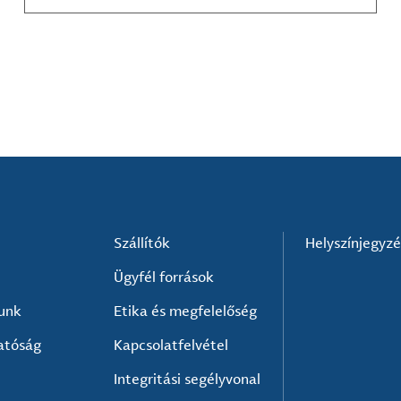
kompozit-anyag készítők és mások számára.
Szállítók
Helyszínjegyz
Ügyfél források
lunk
Etika és megfelelőség
atóság
Kapcsolatfelvétel
Integritási segélyvonal