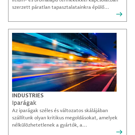
szerzett páratlan tapasztalatainkra épülő
megoldásainkra, amelyekkel ügyfeleink
legösszetettebb kihívásai is sikerrel leküzdhetők.
INDUSTRIES
Iparágak
Az iparágak széles és változatos skálájában
szállítunk olyan kritikus megoldásokat, amelyek
nélkülözhetetlenek a gyártók, a
közműszolgáltatók, az alkatrészgyártók, a