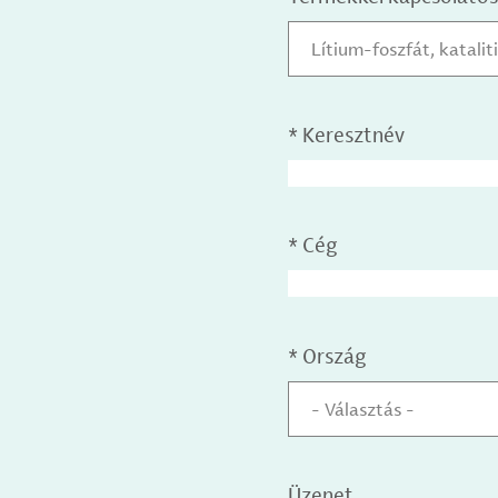
Lítium-foszfát, katali
*
Keresztnév
*
Cég
*
Ország
- Választás -
Üzenet