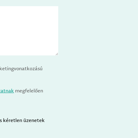
arketingvonatkozású
zatnak
megfelelően
us kéretlen üzenetek