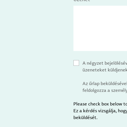
A négyzet bejelölésé
üzeneteket küldjenek
Az űrlap beküldéséve
feldolgozza a személy
Please check box below t
Ez a kérdés vizsgálja, ho
beküldését.