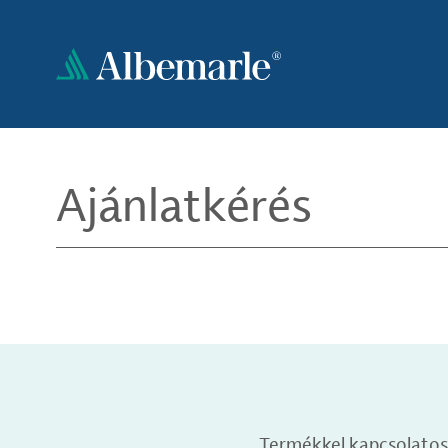
Ugrás
a
tartalomra
Ajánlatkérés
Termékkel kapcsolatos