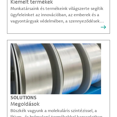
Kiemelt termékek
Munkatársaink és termékeink világszerte segítik
ügyfeleinket az innovációban, az emberek és a
vagyontárgyak védelmében, a szennyeződések
felszámolásában, valamint a mobilitás, a
kommunikáció és a növekedés fenntarthatóbb
módjainak megteremtésében.
SOLUTIONS
Megoldások
Büszkék vagyunk a molekuláris szintézissel, a
lítium- és brómalapú termékekkel kapcsolatban