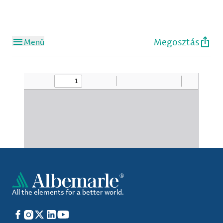
Megosztás
Menü
All the elements for a better world.
Facebook
Instagram
X
LinkedIn
YouTube