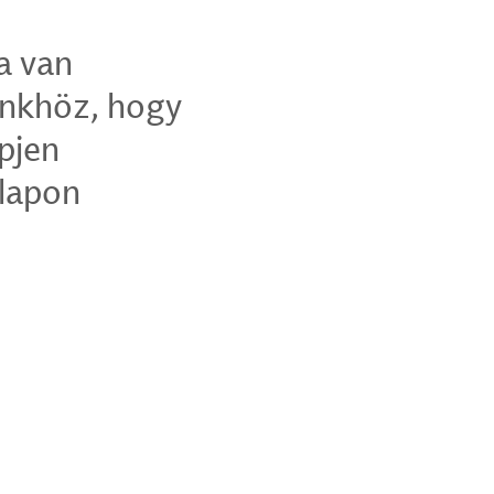
a van
ünkhöz, hogy
épjen
rlapon