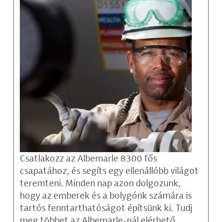
Csatlakozz az Albemarle 8300 fős
csapatához, és segíts egy ellenállóbb világot
teremteni. Minden nap azon dolgozunk,
hogy az emberek és a bolygónk számára is
tartós fenntarthatóságot építsünk ki. Tudj
meg többet az Albemarle-nál elérhető