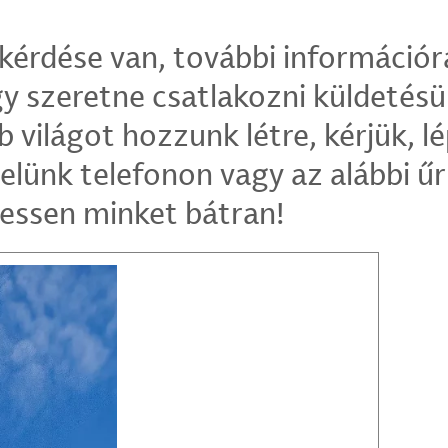
kérdése van, további információr
y szeretne csatlakozni küldetés
b világot hozzunk létre, kérjük, l
elünk telefonon vagy az alábbi ű
ressen minket bátran!