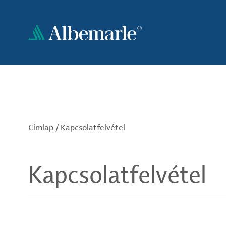
Ugrás
a
tartalomra
Címlap
/
Kapcsolatfelvétel
Kapcsolatfelvétel